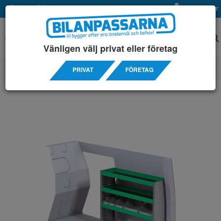
Privat
Företag
Mina sidor
Vänligen välj privat eller företag
PRIVAT
FÖRETAG
SERVICEINREDNINGAR
/ MERCEDES
/ CTAN EXTRALÅNG