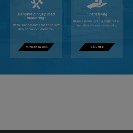
Behöver du hjälp med
Finansiering
montering?
Bilanpassarna ger dig möjlighet att
Träffa Bilanpassarna för att se över
finansiera din serviceinredning.
dina behov och önskemål.
KONTAKTA OSS
LÄS MER