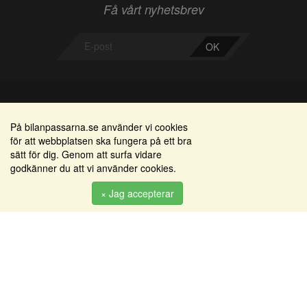
Få vårt nyhetsbrev
OK
Bilanpassarna
Områden
På bilanpassarna.se använder vi cookies
för att webbplatsen ska fungera på ett bra
Smedjegatan 22
Alkomätare / alkolås
sätt för dig. Genom att surfa vidare
352 46 Växjö
godkänner du att vi använder cookies.
Elprodukter
Tel: 0470-36 000
Serviceinredningar
× Jag accepterar
info@bilanpassarna.se
Tillbehörs artiklar
Org. nr:
556919-9846
Produkter
Köpvillkor
Inloggning & registrering
Om oss