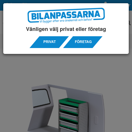
Privat
Företag
Mina sidor
Vänligen välj privat eller företag
PRIVAT
FÖRETAG
SERVICEINREDNINGAR
/ CITROÊN
/ BERLINGO L2H1