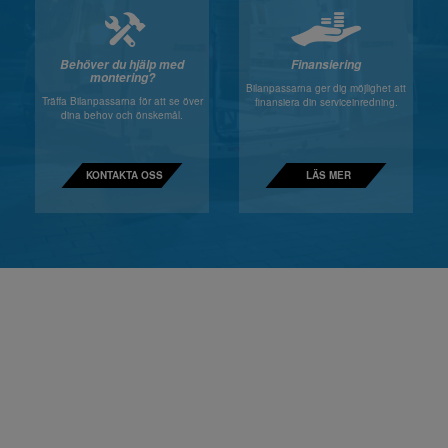
Behöver du hjälp med
Finansiering
montering?
Bilanpassarna ger dig möjlighet att
Träffa Bilanpassarna för att se över
finansiera din serviceinredning.
dina behov och önskemål.
KONTAKTA OSS
LÄS MER