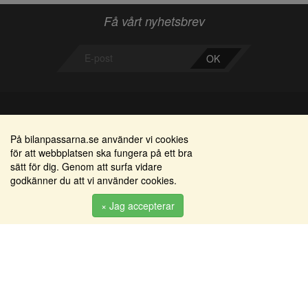
Få vårt nyhetsbrev
OK
Bilanpassarna
Områden
På bilanpassarna.se använder vi cookies
för att webbplatsen ska fungera på ett bra
Smedjegatan 22
Alkomätare / alkolås
sätt för dig. Genom att surfa vidare
352 46 Växjö
godkänner du att vi använder cookies.
Elprodukter
Tel: 0470-36 000
Serviceinredningar
× Jag accepterar
info@bilanpassarna.se
Tillbehörs artiklar
Org. nr:
556919-9846
Produkter
Köpvillkor
Inloggning & registrering