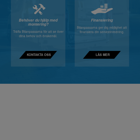
Behöver du hjälp med
Finansiering
montering?
Bilanpassarna ger dig möjlighet att
Träffa Bilanpassarna för att se över
finansiera din serviceinredning.
dina behov och önskemål.
KONTAKTA OSS
LÄS MER