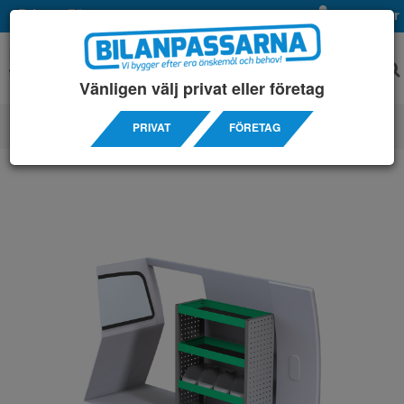
Privat
Företag
Mina sidor
Vänligen välj privat eller företag
PRIVAT
FÖRETAG
SERVICEINREDNINGAR
/ PEUGEOT
/ PARTNER L2H1