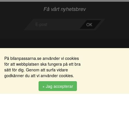
Få vårt nyhetsbrev
OK
Bilanpassarna
Områden
På bilanpassarna.se använder vi cookies
för att webbplatsen ska fungera på ett bra
Smedjegatan 22
Alkomätare / alkolås
sätt för dig. Genom att surfa vidare
352 46 Växjö
godkänner du att vi använder cookies.
Elprodukter
Tel: 0470-36 000
Serviceinredningar
× Jag accepterar
info@bilanpassarna.se
Tillbehörs artiklar
Org. nr:
556919-9846
Produkter
Köpvillkor
Inloggning & registrering