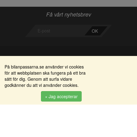
Få vårt nyhetsbrev
OK
Bilanpassarna
Områden
På bilanpassarna.se använder vi cookies
för att webbplatsen ska fungera på ett bra
Smedjegatan 22
Alkomätare / alkolås
sätt för dig. Genom att surfa vidare
352 46 Växjö
godkänner du att vi använder cookies.
Elprodukter
Tel: 0470-36 000
Serviceinredningar
× Jag accepterar
info@bilanpassarna.se
Tillbehörs artiklar
Org. nr:
556919-9846
Produkter
Köpvillkor