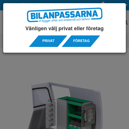
Privat
Företag
Mina sidor
Vänligen välj privat eller företag
PRIVAT
FÖRETAG
SERVICEINREDNINGAR
/ CITROÊN
/ BERLINGO L1H1