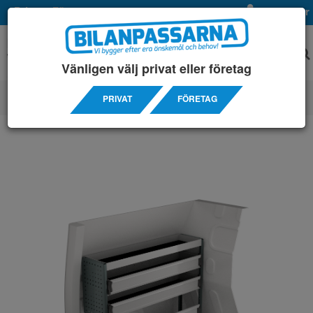
Privat
Företag
Mina sidor
Vänligen välj privat eller företag
PRIVAT
FÖRETAG
SERVICEINREDNINGAR
/ RENAULT
/ KANGOO