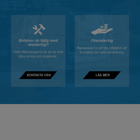
Behöver du hjälp med
Finansiering
montering?
Bilanpassarna ger dig möjlighet att
Träffa Bilanpassarna för att se över
finansiera din serviceinredning.
dina behov och önskemål.
KONTAKTA OSS
LÄS MER