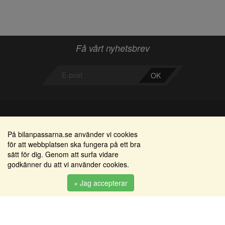
Få vårt nyhetsbrev
OK
Bilanpassarna
Områden
På bilanpassarna.se använder vi cookies
för att webbplatsen ska fungera på ett bra
Smedjegatan 22
Alkomätare / alkolås
sätt för dig. Genom att surfa vidare
352 46 Växjö
godkänner du att vi använder cookies.
Elprodukter
Tel: 0470-36 000
Serviceinredningar
× Jag accepterar
info@bilanpassarna.se
Tillbehörs artiklar
Org. nr:
556919-9846
Produkter