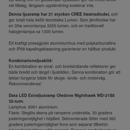
vid tillslag, långsam upptändning existerar inte.
Denna ljusramp har 21 stycken CREE 5wattsdioder,
och
ger totalt hela 9450 teoretiska Lumen. Som jämförelse har
en 35w xenonlampa 3200 lumen, och en traditionell
halogenlampa ca 1300 lumen.
Ett kraftigt pressgjutet aluminiumhus med polykarbonatlins
och IP68 kapslingsklassning garanterar en hållbar produkt.
Kombinationsljusbild:
En kombination av smal- och bredstrålande reflektorer ger
både bredd och längd i ljusbilden. Denna kombination gör att
lyktan fungerar både för skogs- lands- och motorväg.
Rekommenderas!
Data LED Extraljusramp Oledone Nighthawk WD-21S5
32-tum:
Lamphus: 6061 aluminium.
Fäste: Steglös skena på rampens undersida, 30 graders
justeringsmöjlighet i höjdled. Sidmonterade fötter med 360
graders justeringsmöjlighet finns som separat tillbehör.