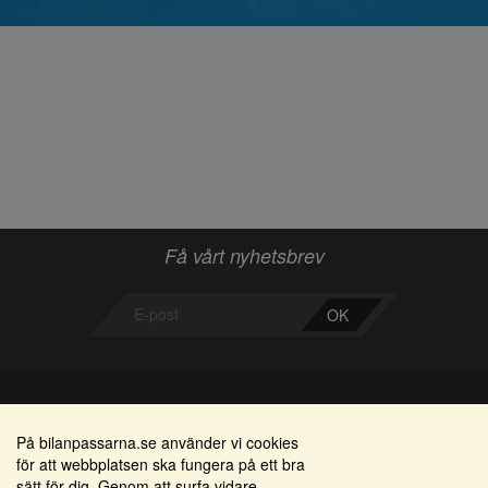
Få vårt nyhetsbrev
OK
Bilanpassarna
Områden
På bilanpassarna.se använder vi cookies
för att webbplatsen ska fungera på ett bra
Smedjegatan 22
Alkomätare / alkolås
sätt för dig. Genom att surfa vidare