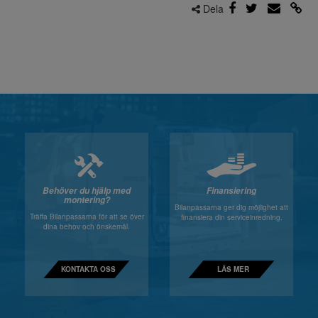
Dela
Behöver du hjälp med
Finansiering
montering?
Bilanpassarna ger dig möjlighet att
Träffa Bilanpassarna för att se över
finansiera din serviceinredning.
dina behov och önskemål.
KONTAKTA OSS
LÄS MER