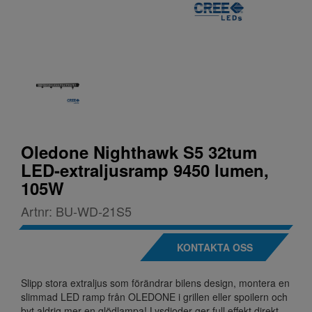
Oledone Nighthawk S5 32tum
LED-extraljusramp 9450 lumen,
105W
Artnr:
BU-WD-21S5
KONTAKTA OSS
Slipp stora extraljus som förändrar bilens design, montera en
slimmad LED ramp från OLEDONE i grillen eller spoilern och
byt aldrig mer en glödlampa! Lysdioder ger full effekt direkt