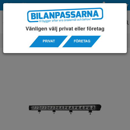
Privat
Företag
Mina sidor
Vänligen välj privat eller företag
PRIVAT
FÖRETAG
ELPRODUKTER
/ EXTRALJUS LEDRAMPER
/ 30 - 39" (762 - 991MM)