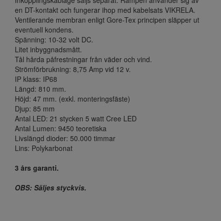
Inkopplingskablage säljs separat. Rampen använder sig av
en DT-kontakt och fungerar ihop med kabelsats VIKRELA.
Ventilerande membran enligt Gore-Tex principen släpper ut
eventuell kondens.
Spänning: 10-32 volt DC.
Litet inbyggnadsmått.
Tål hårda påfrestningar från väder och vind.
Strömförbrukning: 8,75 Amp vid 12 v.
IP klass: IP68
Längd: 810 mm.
Höjd: 47 mm. (exkl. monteringsfäste)
Djup: 85 mm
Antal LED: 21 stycken 5 watt Cree LED
Antal Lumen: 9450 teoretiska
Livslängd dioder: 50.000 timmar
Lins: Polykarbonat
3 års garanti.
OBS:
Säljes styckvis.