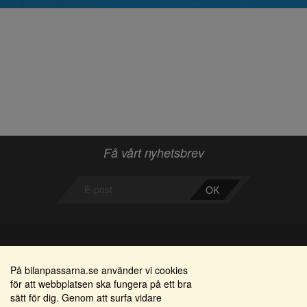
Få vårt nyhetsbrev
OK
Bilanpassarna
Områden
På bilanpassarna.se använder vi cookies
för att webbplatsen ska fungera på ett bra
Smedjegatan 22
Alkomätare / alkolås
sätt för dig. Genom att surfa vidare
352 46 Växjö