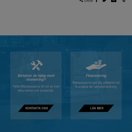
Dela
Behöver du hjälp med
Finansiering
montering?
Bilanpassarna ger dig möjlighet att
Träffa Bilanpassarna för att se över
finansiera din serviceinredning.
dina behov och önskemål.
KONTAKTA OSS
LÄS MER