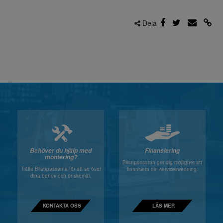
Dela
Behöver du hjälp med
Finansiering
montering?
Bilanpassarna ger dig möjlighet att
Träffa Bilanpassarna för att se över
finansiera din serviceinredning.
dina behov och önskemål.
KONTAKTA OSS
LÄS MER