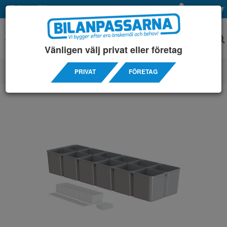
Privat
Företag
Mina sidor
Vänligen välj privat eller företag
PRIVAT
FÖRETAG
TILLBEHÖRS ARTIKLAR
/ LÅDINSATSER / PLASTBACKAR