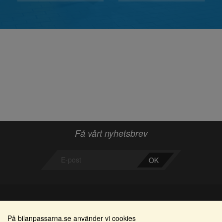
Få vårt nyhetsbrev
OK
Bilanpassarna
Områden
På bilanpassarna.se använder vi cookies