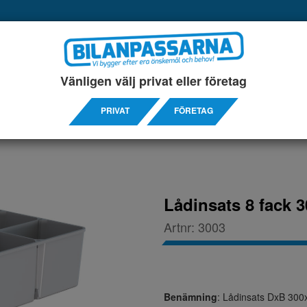
UKTER
SERVICEINREDNINGAR
TILLBEHÖRS ARTIKL
Vänligen välj privat eller företag
ASTBACKAR
PRIVAT
FÖRETAG
Lådinsats 8 fack
Artnr:
3003
Benämning
:
Lådinsats DxB 30