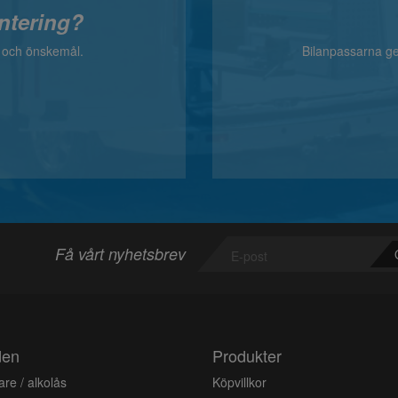
ntering?
v och önskemål.
Bilanpassarna ger
Få vårt nyhetsbrev
den
Produkter
re / alkolås
Köpvillkor