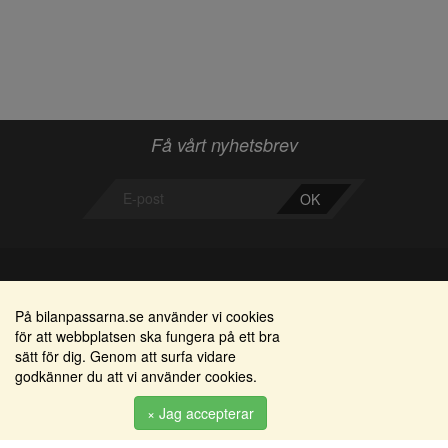
Få vårt nyhetsbrev
OK
Bilanpassarna
Områden
På bilanpassarna.se använder vi cookies
för att webbplatsen ska fungera på ett bra
Smedjegatan 22
Alkomätare / alkolås
sätt för dig. Genom att surfa vidare
352 46 Växjö
godkänner du att vi använder cookies.
Elprodukter
Tel: 0470-36 000
Serviceinredningar
× Jag accepterar
info@bilanpassarna.se
Tillbehörs artiklar
Org. nr:
556919-9846