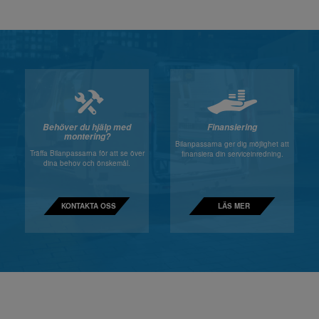
Behöver du hjälp med
Finansiering
montering?
Bilanpassarna ger dig möjlighet att
Träffa Bilanpassarna för att se över
finansiera din serviceinredning.
dina behov och önskemål.
KONTAKTA OSS
LÄS MER