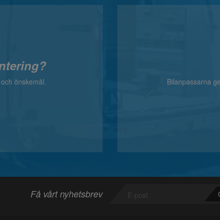
ntering?
v och önskemål.
Bilanpassarna ger
Få vårt nyhetsbrev