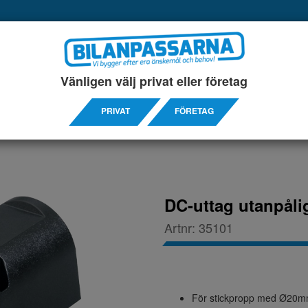
UKTER
SERVICEINREDNINGAR
TILLBEHÖRS ARTIKL
Vänligen välj privat eller företag
PRIVAT
FÖRETAG
DC-uttag utanpål
Artnr:
35101
För stickpropp med Ø20