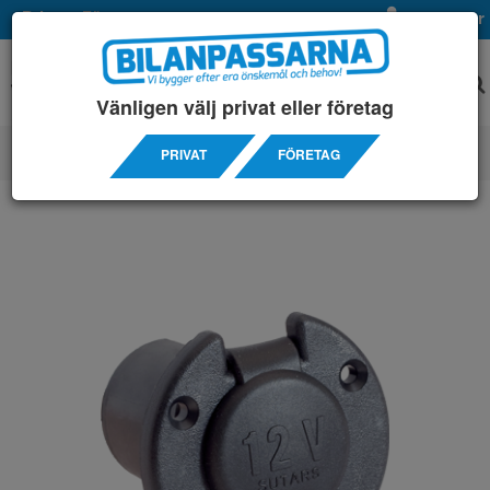
Privat
Företag
Mina sidor
Vänligen välj privat eller företag
PRIVAT
FÖRETAG
ELPRODUKTER
/ UTTAG USB - DC - CIGG