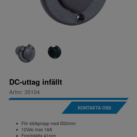
DC-uttag infällt
Artnr:
35104
KONTAKTA OSS
För stickpropp med Ø20mm
12Vdc max 16A
Frontplatta 41mm