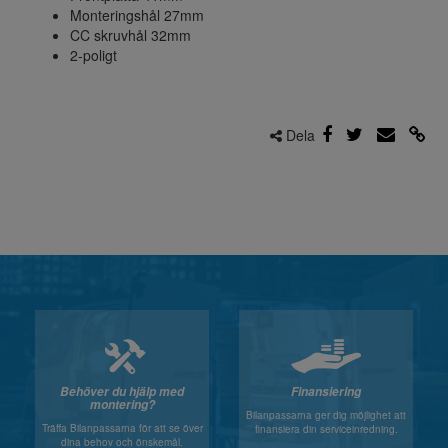
Monteringshål 27mm
CC skruvhål 32mm
2-poligt
Dela
Behöver du hjälp med
Finansiering
montering?
Bilanpassarna ger dig möjlighet att
Träffa Bilanpassarna för att se över
finansiera din serviceinredning.
dina behov och önskemål.