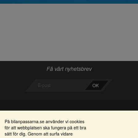
Få vårt nyhetsbrev
OK
Bilanpassarna
Områden
På bilanpassarna.se använder vi cookies
för att webbplatsen ska fungera på ett bra
Smedjegatan 22
Alkomätare / alkolås
sätt för dig. Genom att surfa vidare
352 46 Växjö