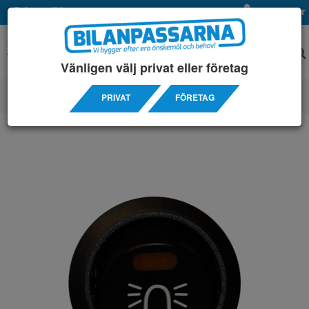
Privat
Företag
Mina sidor
Vänligen välj privat eller företag
PRIVAT
FÖRETAG
ELPRODUKTER
/ BRYTARE