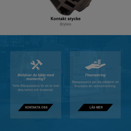
Kontakt stycke
Brytare
Behöver du hjälp med
Finansiering
montering?
Bilanpassarna ger dig möjlighet att
Träffa Bilanpassarna för att se över
finansiera din serviceinredning.
dina behov och önskemål.
KONTAKTA OSS
LÄS MER