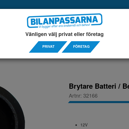
UKTER
SERVICEINREDNINGAR
TILLBEHÖRS ARTIKL
Vänligen välj privat eller företag
PRIVAT
FÖRETAG
Brytare Batteri / 
Artnr:
32166
12V