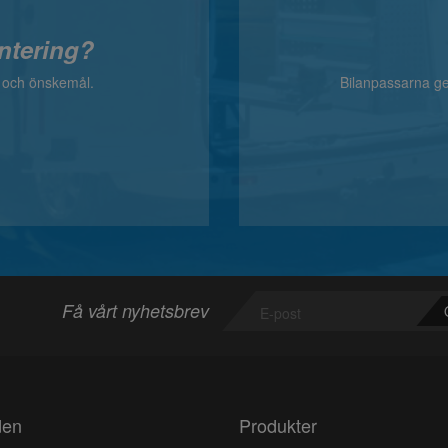
ntering?
v och önskemål.
Bilanpassarna ger
Få vårt nyhetsbrev
den
Produkter