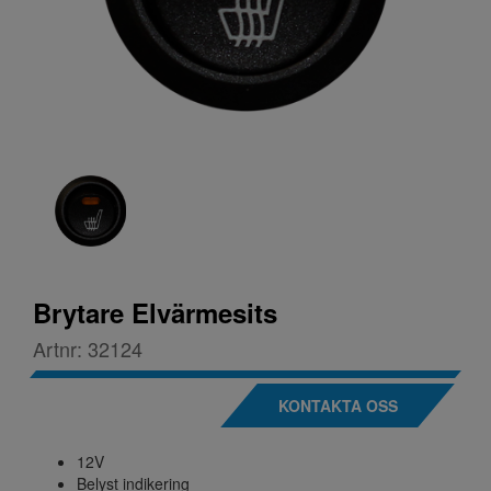
Brytare Elvärmesits
Artnr:
32124
KONTAKTA OSS
12V
Belyst indikering