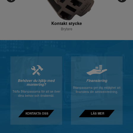
Kontakt stycke
Brytare
Behöver du hjälp med
Finansiering
montering?
Bilanpassarna ger dig möjlighet att
Träffa Bilanpassarna för att se över
finansiera din serviceinredning.
dina behov och önskemål.
KONTAKTA OSS
LÄS MER