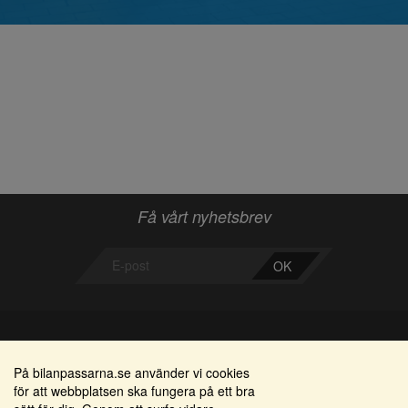
Få vårt nyhetsbrev
OK
Bilanpassarna
Områden
På bilanpassarna.se använder vi cookies
för att webbplatsen ska fungera på ett bra
Smedjegatan 22
Alkomätare / alkolås