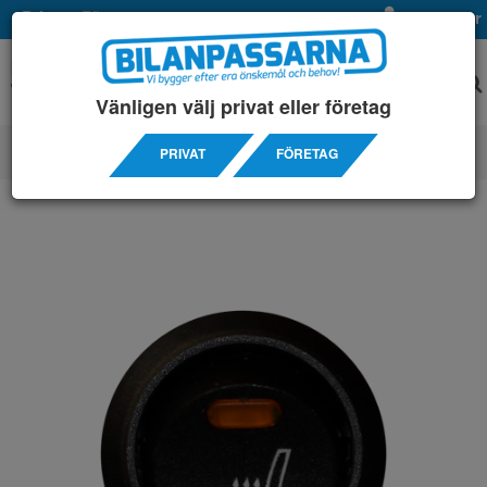
Privat
Företag
Mina sidor
Vänligen välj privat eller företag
PRIVAT
FÖRETAG
ELPRODUKTER
/ BRYTARE