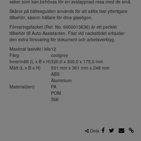
saker som kan behövas för en avslappnad resa med de små.
Skåror på bältesguiden används för att sätta fast ytterligare
tillbehör, såsom hållare för dina glasögon.
Förvaringsfacket (Ref. No. 6000013636) är ett perfekt
tillbehör till Auto-Assistanten. Fäst vid nackstödet erbjuder
den extra försvaring för dokument och arbetsverktyg.
Maximal lastvikt i kilo
12
Färg
coolgrey
Innermått (L x B x H)
320,0 x 300,0 x 175,0 mm
Mått (L x B x H)
531 mm x 361 mm x 248 mm
ABS
Aluminium
Material(ien)
PA
POM
Stål
Dela