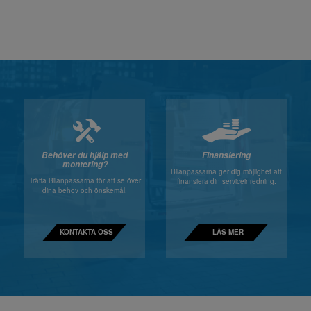
Behöver du hjälp med
Finansiering
montering?
Bilanpassarna ger dig möjlighet att
Träffa Bilanpassarna för att se över
finansiera din serviceinredning.
dina behov och önskemål.
KONTAKTA OSS
LÄS MER