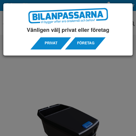
Privat
Företag
Mina sidor
Vänligen välj privat eller företag
PRIVAT
FÖRETAG
TILLBEHÖRS ARTIKLAR
/ MOBILA KONTORET