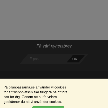
Få vårt nyhetsbrev
OK
Bilanpassarna
Områden
På bilanpassarna.se använder vi cookies
för att webbplatsen ska fungera på ett bra
Smedjegatan 22
Alkomätare / alkolås
sätt för dig. Genom att surfa vidare
352 46 Växjö
godkänner du att vi använder cookies.
Elprodukter
Tel: 0470-36 000