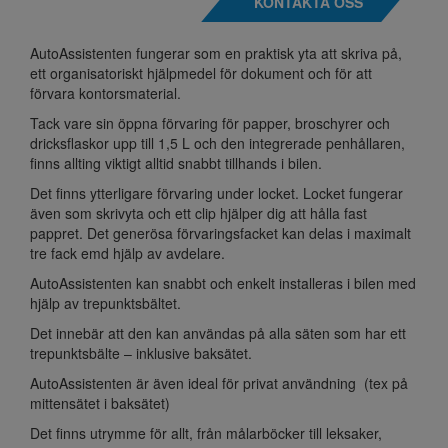
KONTAKTA OSS
AutoAssistenten fungerar som en praktisk yta att skriva på,
ett organisatoriskt hjälpmedel för dokument och för att
förvara kontorsmaterial.
Tack vare sin öppna förvaring för papper, broschyrer och
dricksflaskor upp till 1,5 L och den integrerade penhållaren,
finns allting viktigt alltid snabbt tillhands i bilen.
Det finns ytterligare förvaring under locket. Locket fungerar
även som skrivyta och ett clip hjälper dig att hålla fast
pappret. Det generösa förvaringsfacket kan delas i maximalt
tre fack emd hjälp av avdelare.
AutoAssistenten kan snabbt och enkelt installeras i bilen med
hjälp av trepunktsbältet.
Det innebär att den kan användas på alla säten som har ett
trepunktsbälte – inklusive baksätet.
AutoAssistenten är även ideal för privat användning (tex på
mittensätet i baksätet)
Det finns utrymme för allt, från målarböcker till leksaker,