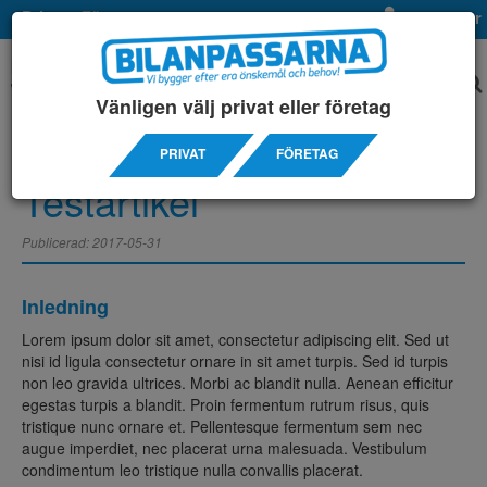
Privat
Företag
Mina sidor
Vänligen välj privat eller företag
PRIVAT
FÖRETAG
Testartikel
Publicerad: 2017-05-31
Inledning
Lorem ipsum dolor sit amet, consectetur adipiscing elit. Sed ut
nisi id ligula consectetur ornare in sit amet turpis. Sed id turpis
non leo gravida ultrices. Morbi ac blandit nulla. Aenean efficitur
egestas turpis a blandit. Proin fermentum rutrum risus, quis
tristique nunc ornare et. Pellentesque fermentum sem nec
augue imperdiet, nec placerat urna malesuada. Vestibulum
condimentum leo tristique nulla convallis placerat.