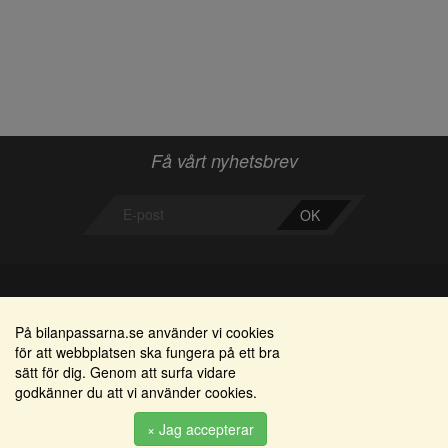
Få vårt nyhetsbrev
OK
Bilanpassarna
Områden
På bilanpassarna.se använder vi cookies
för att webbplatsen ska fungera på ett bra
Smedjegatan 22
Alkomätare / alkolås
sätt för dig. Genom att surfa vidare
352 46 Växjö
godkänner du att vi använder cookies.
Elprodukter
Tel: 0470-36 000
Serviceinredningar
× Jag accepterar
info@bilanpassarna.se