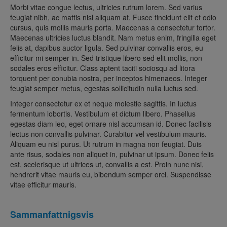
Morbi vitae congue lectus, ultricies rutrum lorem. Sed varius
feugiat nibh, ac mattis nisl aliquam at. Fusce tincidunt elit et odio
cursus, quis mollis mauris porta. Maecenas a consectetur tortor.
Maecenas ultricies luctus blandit. Nam metus enim, fringilla eget
felis at, dapibus auctor ligula. Sed pulvinar convallis eros, eu
efficitur mi semper in. Sed tristique libero sed elit mollis, non
sodales eros efficitur. Class aptent taciti sociosqu ad litora
torquent per conubia nostra, per inceptos himenaeos. Integer
feugiat semper metus, egestas sollicitudin nulla luctus sed.
Integer consectetur ex et neque molestie sagittis. In luctus
fermentum lobortis. Vestibulum et dictum libero. Phasellus
egestas diam leo, eget ornare nisl accumsan id. Donec facilisis
lectus non convallis pulvinar. Curabitur vel vestibulum mauris.
Aliquam eu nisl purus. Ut rutrum in magna non feugiat. Duis
ante risus, sodales non aliquet in, pulvinar ut ipsum. Donec felis
est, scelerisque ut ultrices ut, convallis a est. Proin nunc nisi,
hendrerit vitae mauris eu, bibendum semper orci. Suspendisse
vitae efficitur mauris.
Sammanfattnigsvis