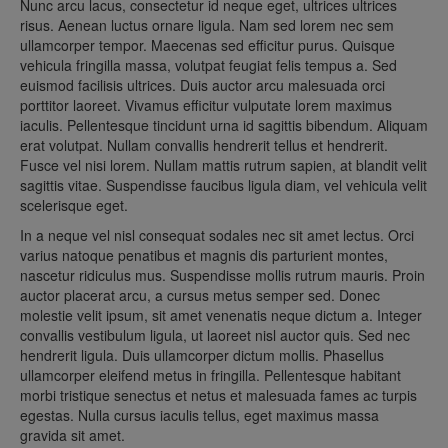
Nunc arcu lacus, consectetur id neque eget, ultrices ultrices
risus. Aenean luctus ornare ligula. Nam sed lorem nec sem
ullamcorper tempor. Maecenas sed efficitur purus. Quisque
vehicula fringilla massa, volutpat feugiat felis tempus a. Sed
euismod facilisis ultrices. Duis auctor arcu malesuada orci
porttitor laoreet. Vivamus efficitur vulputate lorem maximus
iaculis. Pellentesque tincidunt urna id sagittis bibendum. Aliquam
erat volutpat. Nullam convallis hendrerit tellus et hendrerit.
Fusce vel nisi lorem. Nullam mattis rutrum sapien, at blandit velit
sagittis vitae. Suspendisse faucibus ligula diam, vel vehicula velit
scelerisque eget.
In a neque vel nisl consequat sodales nec sit amet lectus. Orci
varius natoque penatibus et magnis dis parturient montes,
nascetur ridiculus mus. Suspendisse mollis rutrum mauris. Proin
auctor placerat arcu, a cursus metus semper sed. Donec
molestie velit ipsum, sit amet venenatis neque dictum a. Integer
convallis vestibulum ligula, ut laoreet nisl auctor quis. Sed nec
hendrerit ligula. Duis ullamcorper dictum mollis. Phasellus
ullamcorper eleifend metus in fringilla. Pellentesque habitant
morbi tristique senectus et netus et malesuada fames ac turpis
egestas. Nulla cursus iaculis tellus, eget maximus massa
gravida sit amet.